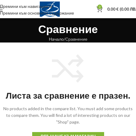
Премини към навигацията
0
0.00
€
(0.00 ЛВ.
Премини към основното съдържание
Сравнение
Начало
Сравнение
Листа за сравнение е празен.
No products added in the compare list. You must add some products
to compare them. You will find a lot of interesting products on our
"Shop" page.