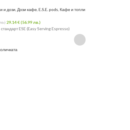
и и дози
,
Дози кафе
,
E.S.E. pods
,
Кафе и топли
Кафе капсули и доз
напитки
29.14
€
(56.99 лв.)
29.
лв.)
49.60
€
(97.01 лв.)
стандарт ESE (Easy Serving Espresso)
Дозета кафе стандарт
количката
Добавяне в количка