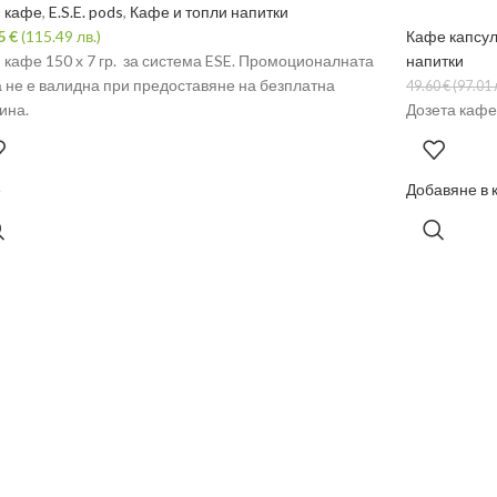
и кафе
,
E.S.E. pods
,
Кафе и топли напитки
05
€
(115.49 лв.)
Кафе капсул
 кафе 150 х 7 гр. за система ESE. Промоционалната
напитки
 не е валидна при предоставяне на безплатна
49.60
€
(97.01 
ина.
Дозета кафе 
е
Добавяне в 