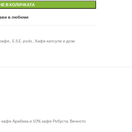
НЕ В КОЛИЧКАТА
ави в любими
 кафе
,
E.S.E. pods
,
Кафе капсули и дози
% кафе Арабика и 10% кафе Робуста. Вечното