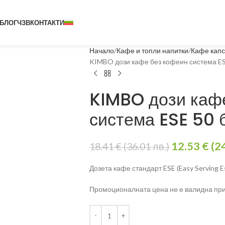
БЛОГ
ЧЗВ
КОНТАКТИ
Начало
Кафе и топли напитки
Кафе капс
KIMBO дози кафе без кофеин система ES
KIMBO дози каф
система ESE 50 
12.53
€
(2
18.41
€
(36.01 лв.)
Дозета кафе стандарт ESE (Easy Serving E
Промоционалната цена не е валидна при