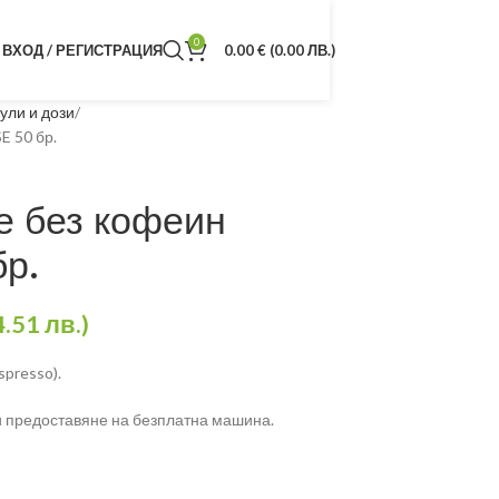
0
ВХОД / РЕГИСТРАЦИЯ
0.00
€
(0.00 ЛВ.)
ули и дози
E 50 бр.
е без кофеин
бр.
4.51 лв.)
spresso).
 предоставяне на безплатна машина.