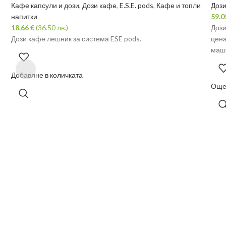
Кафе капсули и дози
,
Дози кафе
,
E.S.E. pods
,
Кафе и топли
Доз
напитки
59.
18.66
€
(36.50 лв.)
Дози
Дози кафе лешник за система ESE pods.
цена
маш
Добавяне в количката
Ощ