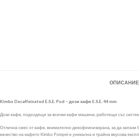
ОПИСАНИЕ
Kimbo Decaffeinated E.S.E. Pod –
дози кафе
E.S.E. 44 mm
Дози кафе, подходящи за всички кафе машини, работещи със система E
Отлична смес от кафе, внимателно декофеинизирана, за да запази б
качество на кафето Kimbo Pompei е уникална и трайна вкусова експл