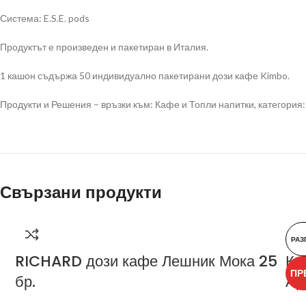
Система: E.S.E. pods
Продуктът е произведен и пакетиран в Италия.
1 кашон съдържа 50 индивидуално пакетирани дози кафе Kimbo.
Продукти и Решения – връзки към: Кафе и Топли напитки, категория:
Свързани продукти
РАЗ
RICHARD дози кафе Лешник Мока 25
Ка
ПР
бр.
Ар