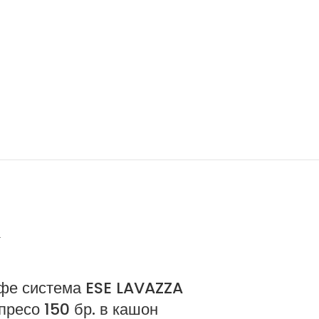
-41%
фе система ESE LAVAZZA
Дози кафе с
пресо 150 бр. в кашон
Интензо 150 