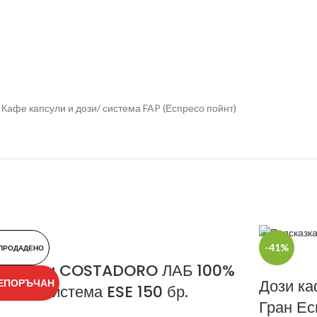
 Кафе капсули и дози/ система FAP (Еспресо пойнт)
-41%
ПРОДАДЕНО
фе дози COSTADORO ЛАБ 100%
Дози ка
ЕПОРЪЧАН
абика система ESE 150 бр.
Гран Ес