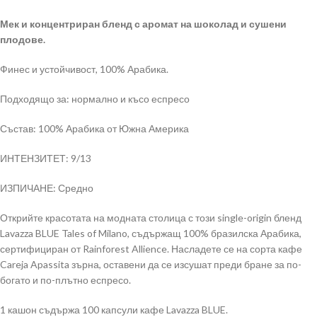
Мек и концентриран бленд с аромат на шоколад и сушени
плодове.
Финес и устойчивост, 100% Арабика.
Подходящо за: нормално и късо еспресо
Състав: 100% Арабика от Южна Америка
ИНТЕНЗИТЕТ: 9/13
ИЗПИЧАНЕ: Средно
Открийте красотата на модната столица с този single-origin бленд
Lavazza BLUE Tales of Milano, съдържащ 100% бразилска Арабика,
сертифициран от Rainforest Allience. Насладете се на сорта кафе
Careja Apassita зърна, оставени да се изсушат преди бране за по-
богато и по-плътно еспресо.
1 кашон съдържа 100 капсули кафе Lavazza BLUE.