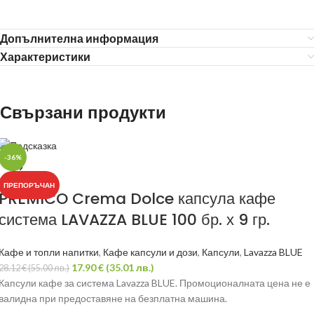
Допълнителна информация
Характеристики
Свързани продукти
-36%
ПРЕПОРЪЧАН
PREMICO Crema Dolce капсула кафе
система LAVAZZA BLUE 100 бр. х 9 гр.
Кафе и топли напитки
,
Кафе капсули и дози
,
Капсули
,
Lavazza BLUE
17.90
€
(35.01 лв.)
28.12
€
(55.00 лв.)
Капсули кафе за система Lavazza BLUE. Промоционалната цена не е
валидна при предоставяне на безплатна машина.