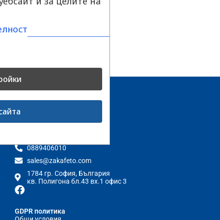
ебсайт и за целите на
елност
ройки
сайта
Контакти
0889406010
sales@zakafeto.com
1784 гр. София, България
кв. Полигона бл.43 вх.1 офис 3
GDPR политика
Общи условия