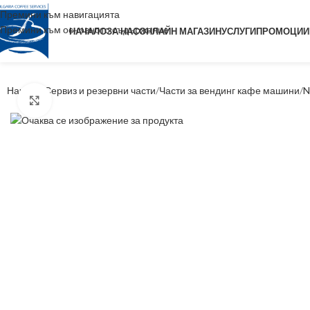
Премини към навигацията
Премини към основното съдържание
НАЧАЛО
ЗА НАС
ОНЛАЙН МАГАЗИН
УСЛУГИ
ПРОМОЦИИ
Начало
Сервиз и резервни части
Части за вендинг кафе машини
N
Уголеми