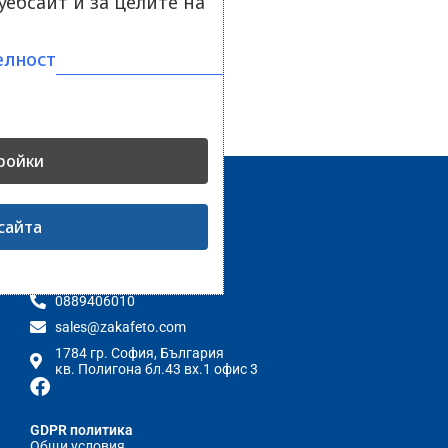
ебсайт и за целите на
елност
ройки
сайта
Контакти
0889406010
sales@zakafeto.com
1784 гр. София, България
кв. Полигона бл.43 вх.1 офис 3
GDPR политика
Общи условия