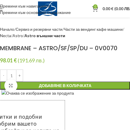
Премини към навигацията
0
0.00
€
(0.00 ЛВ.
Премини към основното съдържание
Начало
Сервиз и резервни части
Части за вендинг кафе машини
Necta
Astro
Astro външни части
MEMBRANE – ASTRO/SF/SP/DU – 0V0070
98.01
€
(191.69 лв.)
ДОБАВЯНЕ В КОЛИЧКАТА
Уголеми
итки и подобни
добрим вашето