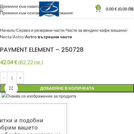
Премини към навигацията
0
0.00
€
(0.00 ЛВ.
Премини към основното съдържание
Начало
Сервиз и резервни части
Части за вендинг кафе машини
Necta
Astro
Astro вътрешни части
PAYMENT ELEMENT – 250728
42.04
€
(82.22 лв.)
ДОБАВЯНЕ В КОЛИЧКАТА
Уголеми
итки и подобни
добрим вашето