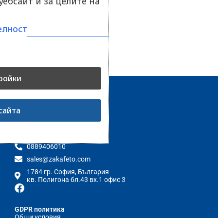
ебсайт и за целите на
елност
ройки
сайта
Контакти
0889406010
sales@zakafeto.com
1784 гр. София, България
кв. Полигона бл.43 вх.1 офис 3
GDPR политика
Общи условия