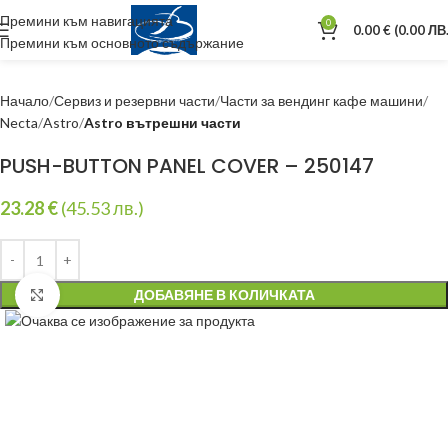
Премини към навигацията
0
0.00
€
(0.00 ЛВ.
Премини към основното съдържание
Начало
Сервиз и резервни части
Части за вендинг кафе машини
Necta
Astro
Astro вътрешни части
PUSH-BUTTON PANEL COVER – 250147
23.28
€
(45.53 лв.)
ДОБАВЯНЕ В КОЛИЧКАТА
Уголеми